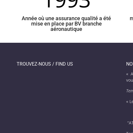
Année où une assurance qualité a été
m
mise en place par BV branche
aéronautique
TROUVEZ-NOUS / FIND US
NO
« A
vou
Tem
« L
“
AT