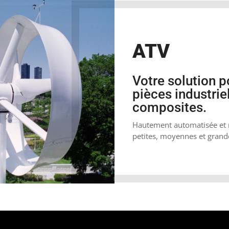
ATV
Votre solution p
pièces industrie
composites.
Hautement automatisée et r
petites, moyennes et grande